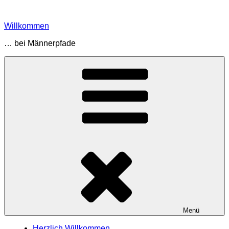
Zum
Inhalt
Willkommen
springen
… bei Männerpfade
Menü
Herzlich Willkommen