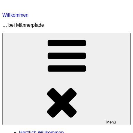
Zum
Inhalt
Willkommen
springen
… bei Männerpfade
Menü
Herzlich Willkommen