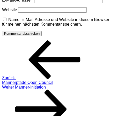
E-Mail-Adresse
*
Website
Name, E-Mail-Adresse und Website in diesem Browser
für meinen nächsten Kommentar speichern.
Beitragsnavigation
Vorheriger
Beitrag
Zurück
Männerpfade Open Council
Nächster
Weiter
Männer-Initiation
Beitrag