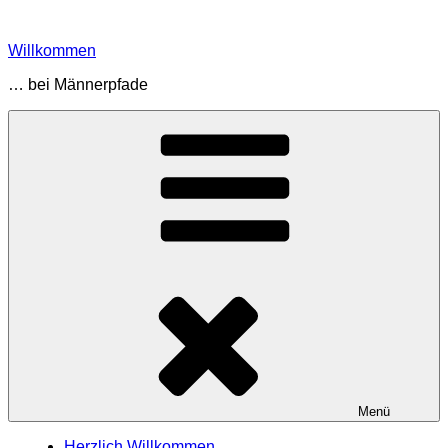
Zum
Inhalt
Willkommen
springen
… bei Männerpfade
Menü
Herzlich Willkommen