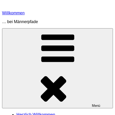
Zum
Inhalt
Willkommen
springen
… bei Männerpfade
Menü
Herzlich Willkommen