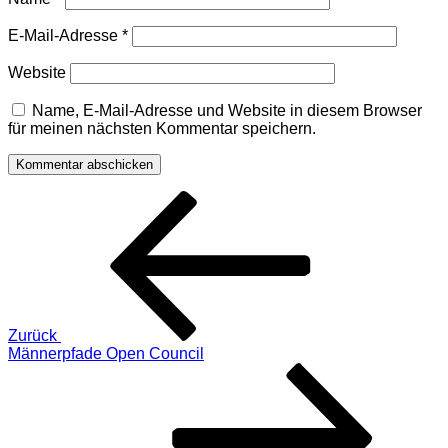
E-Mail-Adresse
*
Website
Name, E-Mail-Adresse und Website in diesem Browser
für meinen nächsten Kommentar speichern.
Beitragsnavigation
Vorheriger
Beitrag
Zurück
Männerpfade Open Council
Nächster
Beitrag