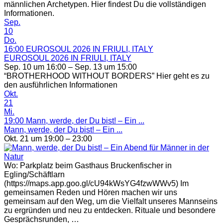
männlichen Archetypen. Hier findest Du die vollständigen
Informationen.
Sep.
10
Do.
16:00
EUROSOUL 2026 IN FRIULI, ITALY
EUROSOUL 2026 IN FRIULI, ITALY
Sep. 10 um 16:00 – Sep. 13 um 15:00
“BROTHERHOOD WITHOUT BORDERS” Hier geht es zu
den ausführlichen Informationen
Okt.
21
Mi.
19:00
Mann, werde, der Du bist! – Ein ...
Mann, werde, der Du bist! – Ein ...
Okt. 21 um 19:00 – 23:00
Wo: Parkplatz beim Gasthaus Bruckenfischer in
Egling/Schäftlarn
(https://maps.app.goo.gl/cU94kWsYG4fzwWWv5) Im
gemeinsamen Reden und Hören machen wir uns
gemeinsam auf den Weg, um die Vielfalt unseres Mannseins
zu ergründen und neu zu entdecken. Rituale und besondere
Gesprächsrunden, …