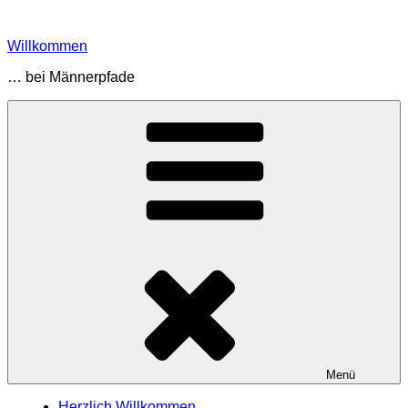
Zum
Inhalt
Willkommen
springen
… bei Männerpfade
Menü
Herzlich Willkommen