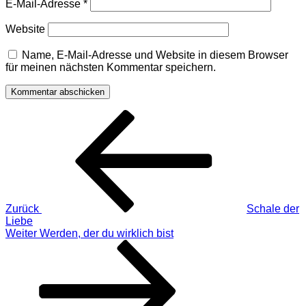
E-Mail-Adresse
*
Website
Name, E-Mail-Adresse und Website in diesem Browser
für meinen nächsten Kommentar speichern.
Beitragsnavigation
Vorheriger
Beitrag
Zurück
Schale der
Liebe
Nächster
Weiter
Werden, der du wirklich bist
Beitrag