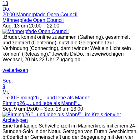
13
Vertrauen
Do.
unterwegs
20:00
Männerpfade Open Council
sein““
Männerpfade Open Council
Aug. 13 um 20:00 – 22:00
„Brüder, kommt online zusammen (Gathering), gesammelt
und zentriert (Centering), nutzt die Gelegenheit zur
Verbindung (Connecting), damit wir der Welt ein Licht sein
können´ (Releasing).“ Jeweils Di/Do. im zweiwöchigen
Wechsel, 20 bis 22 Uhr. Zugang ab …
„Männerpfade
weiterlesen
Open
Sep.
Council“
9
Mi.
15:00
Firming26 „…und lebe als Mann!“ ...
Firming26 „…und lebe als Mann!“ ...
Sep. 9 um 15:00 – Sep. 13 um 13:00
Eine fünf-tägige Schwellenzeit im Männerkreis mit einem 24-
Stunden-Solo in der Natur. Getragen von Euren Geschichten,
brüderlicher Gemeinschaft und der Begegnung mit den vier