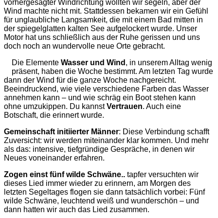
vorhergesagter Windrichtung wollten wir segeln, aber der
Wind machte nicht mit. Stattdessen bekamen wir ein Gefühl
für unglaubliche Langsamkeit, die mit einem Bad mitten in
der spiegelglatten kalten See aufgelockert wurde. Unser
Motor hat uns schließlich aus der Ruhe gerissen und uns
doch noch an wundervolle neue Orte gebracht.
Die Elemente
Wasser und Wind
, in unserem Alltag wenig
präsent, haben die Woche bestimmt. Am letzten Tag wurde
dann der Wind für die ganze Woche nachgereicht.
Beeindruckend, wie viele verschiedene Farben das Wasser
annehmen kann – und wie schräg ein Boot stehen kann
ohne umzukippen. Du kannst
Vertrauen
. Auch eine
Botschaft, die erinnert wurde.
Gemeinschaft initiierter Männer
: Diese Verbindung schafft
Zuversicht: wir werden miteinander klar kommen. Und mehr
als das: intensive, tiefgründige Gespräche, in denen wir
Neues voneinander erfahren.
Zogen einst fünf wilde Schwäne..
tapfer versuchten wir
dieses Lied immer wieder zu erinnern, am Morgen des
letzten Segeltages flogen sie dann tatsächlich vorbei: Fünf
wilde Schwäne, leuchtend weiß und wunderschön – und
dann hatten wir auch das Lied zusammen.