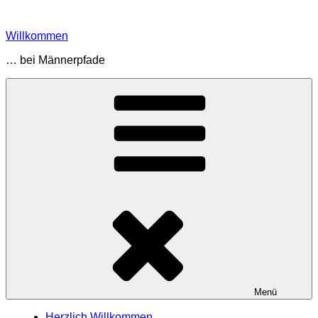
Zum
Inhalt
Willkommen
springen
… bei Männerpfade
Menü
Herzlich Willkommen