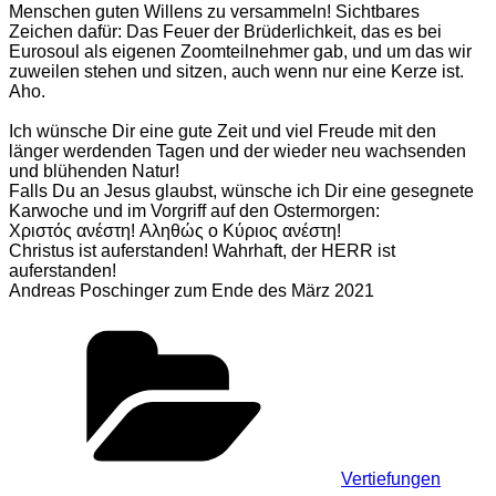
Menschen guten Willens zu versammeln! Sichtbares
Zeichen dafür: Das Feuer der Brüderlichkeit, das es bei
Eurosoul als eigenen Zoomteilnehmer gab, und um das wir
zuweilen stehen und sitzen, auch wenn nur eine Kerze ist.
Aho.
Ich wünsche Dir eine gute Zeit und viel Freude mit den
länger werdenden Tagen und der wieder neu wachsenden
und blühenden Natur!
Falls Du an Jesus glaubst, wünsche ich Dir eine gesegnete
Karwoche und im Vorgriff auf den Ostermorgen:
Χριστός ανέστη! Aληθώς ο Κύριος ανέστη!
Christus ist auferstanden! Wahrhaft, der HERR ist
auferstanden!
Andreas Poschinger zum Ende des März 2021
Kategorien
Vertiefungen