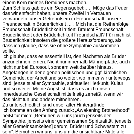
einem Kern meines Bemühens machen.
Zum Schluss gab es ein Segensgebet: „… Möge das Feuer,
das wir entfacht haben, unsere Zweifel in Vertrauen
verwandeln, unser Getrenntsein in Freundschaft, unsere
Freundschaft in Brüderlichkeit …“. Mich hat die Reihenfolge
Freundschaft-Brüderlichkeit irritiert. Braucht Freundschaft
Brüderlichkeit oder Brüderlichkeit Freundschaft? Für mich ist
Brüderlichkeit insofern die größere Herausforderung, als
dass ich glaube, dass sie ohne Sympathie auskommen
sollte.
Ich glaube, dass es essentiell ist, den Nächsten als Bruder
anzunehmen lernen. Nicht nur innerhalb Männerpfade, auch
nicht nur bei Eurosoul, sondern weit darüber hinaus.
Angefangen in der eigenen politischen und ggf. kirchlichen
Gemeinde, der Arbeit und so weiter, wo immer wir unterwegs
sind, jenseits aller Sympathie, spiritueller Herkunft, Kultur
und so weiter. Meine Angst ist, dass es auch unsere
innerdeutsche Gesellschaft mittelfristig zerreißt, wenn wir
das nicht tun und andere mitnehmen.
Zu unterschiedlich sind unser aller Hintergründe.
Ich komme an den Anfang zurück: „Awakening Brotherhood“
heißt für mich: „Bemühen wir uns [auch jenseits der
Sympathie, jenseits einer gemeinsamen Spiritualität, jenseits
aller Gemeinsamkeiten] darum, Brüder und Schwestern zu
sein“. Bemühen wir uns, uns um die unsichtbare Mitte aller