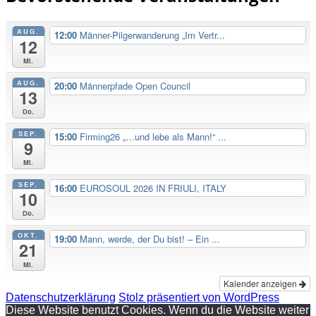
AUG.
12:00
Männer-Pilgerwanderung „Im Vertr...
12
Mi.
AUG.
20:00
Männerpfade Open Council
13
Do.
SEP.
15:00
Firming26 „…und lebe als Mann!“ ...
9
Mi.
SEP.
16:00
EUROSOUL 2026 IN FRIULI, ITALY
10
Do.
OKT.
19:00
Mann, werde, der Du bist! – Ein ...
21
Mi.
Kalender anzeigen
Datenschutzerklärung
Stolz präsentiert von WordPress
Diese Website benutzt Cookies. Wenn du die Website weiter