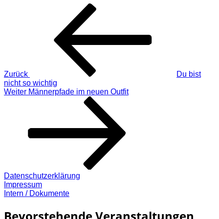
Beitragsnavigation
Vorheriger
Beitrag
Zurück
Du bist
nicht so wichtig
Nächster
Weiter
Männerpfade im neuen Outfit
Beitrag
Datenschutzerklärung
Impressum
Intern / Dokumente
Bevorstehende Veranstaltungen