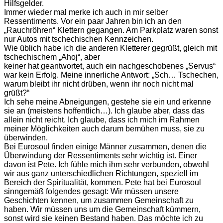
Hilfsgelder.
Immer wieder mal merke ich auch in mir selber
Ressentiments. Vor ein paar Jahren bin ich an den
„Rauchröhren“ Klettern gegangen. Am Parkplatz waren sonst
nur Autos mit tschechischen Kennzeichen.
Wie üblich habe ich die anderen Kletterer gegrüßt, gleich mit
tschechischem „Ahoj“, aber
keiner hat geantwortet, auch ein nachgeschobenes „Servus“
war kein Erfolg. Meine innerliche Antwort: „Sch… Tschechen,
warum bleibt ihr nicht drüben, wenn ihr noch nicht mal
grüßt?“
Ich sehe meine Abneigungen, gestehe sie ein und erkenne
sie an (meistens hoffentlich…). Ich glaube aber, dass das
allein nicht reicht. Ich glaube, dass ich mich im Rahmen
meiner Möglichkeiten auch darum bemühen muss, sie zu
überwinden.
Bei Eurosoul finden einige Männer zusammen, denen die
Überwindung der Ressentiments sehr wichtig ist. Einer
davon ist Pete. Ich fühle mich ihm sehr verbunden, obwohl
wir aus ganz unterschiedlichen Richtungen, speziell im
Bereich der Spiritualität, kommen. Pete hat bei Eurosoul
sinngemäß folgendes gesagt: Wir müssen unsere
Geschichten kennen, um zusammen Gemeinschaft zu
haben. Wir müssen uns um die Gemeinschaft kümmern,
sonst wird sie keinen Bestand haben. Das möchte ich zu