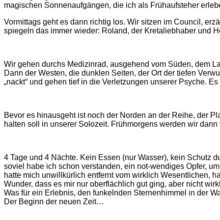
magischen Sonnenaufgängen, die ich als Frühaufsteher erlebe
Vormittags geht es dann richtig los. Wir sitzen im Council, er
spiegeln das immer wieder: Roland, der Kretaliebhaber und He
Wir gehen durchs Medizinrad, ausgehend vom Süden, dem Land 
Dann der Westen, die dunklen Seiten, der Ort der tiefen Ver
„nackt“ und gehen tief in die Verletzungen unserer Psyche. Es 
Bevor es hinausgeht ist noch der Norden an der Reihe, der Pla
halten soll in unserer Solozeit. Frühmorgens werden wir dann 
4 Tage und 4 Nächte. Kein Essen (nur Wasser), kein Schutz durc
soviel habe ich schon verstanden, ein not-wendiges Opfer, u
hatte mich unwillkürlich entfernt vom wirklich Wesentlichen, 
Wunder, dass es mir nur oberflächlich gut ging, aber nicht wirkl
Was für ein Erlebnis, den funkelnden Sternenhimmel in der W
Der Beginn der neuen Zeit…