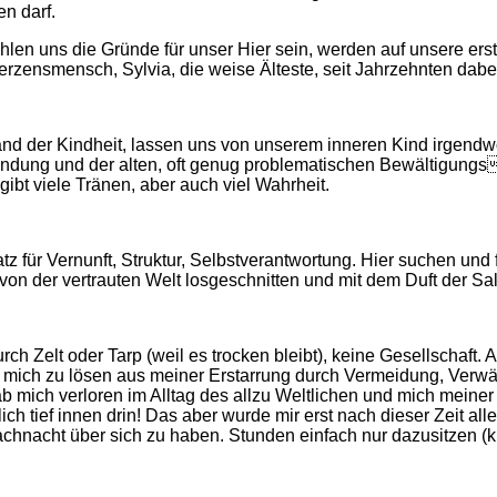
n darf.
zählen uns die Gründe für unser Hier sein, werden auf unsere er
rzensmensch, Sylvia, die weise Älteste, seit Jahrzehnten dabe
der Kindheit, lassen uns von unserem inneren Kind irgendwo i
wundung und der alten, oft genug problematischen Bewältigungs
gibt viele Tränen, aber auch viel Wahrheit.
tz für Vernunft, Struktur, Selbstverantwortung. Hier suchen und
von der vertrauten Welt losgeschnitten und mit dem Duft der Sa
h Zelt oder Tarp (weil es trocken bleibt), keine Gesellschaft. A
m mich zu lösen aus meiner Erstarrung durch Vermeidung, Verwä
hab mich verloren im Alltag des allzu Weltlichen und mich meine
ich tief innen drin! Das aber wurde mir erst nach dieser Zeit all
achnacht über sich zu haben. Stunden einfach nur dazusitzen 