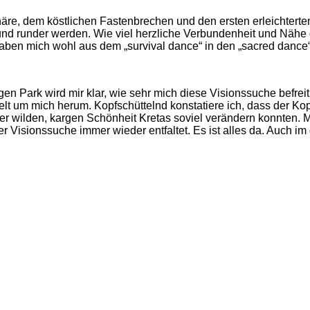
re, dem köstlichen Fastenbrechen und den ersten erleichterte
und runder werden. Wie viel herzliche Verbundenheit und Nähe 
en mich wohl aus dem „survival dance“ in den „sacred dance“ ge
Park wird mir klar, wie sehr mich diese Visionssuche befreit, 
t um mich herum. Kopfschüttelnd konstatiere ich, dass der Kopf
 der wilden, kargen Schönheit Kretas soviel verändern konnten
r Visionssuche immer wieder entfaltet. Es ist alles da. Auch im 