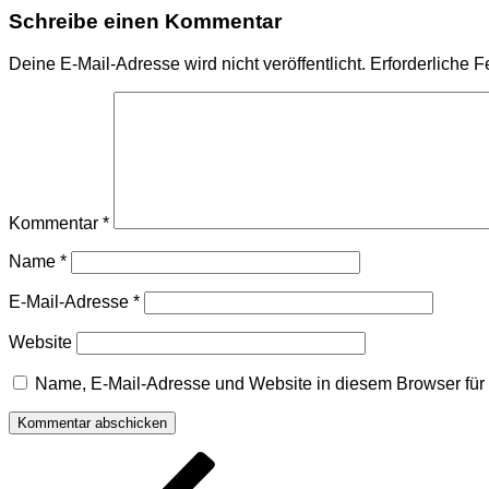
Schreibe einen Kommentar
Deine E-Mail-Adresse wird nicht veröffentlicht.
Erforderliche F
Kommentar
*
Name
*
E-Mail-Adresse
*
Website
Name, E-Mail-Adresse und Website in diesem Browser fü
Beitragsnavigation
Vorheriger
Beitrag