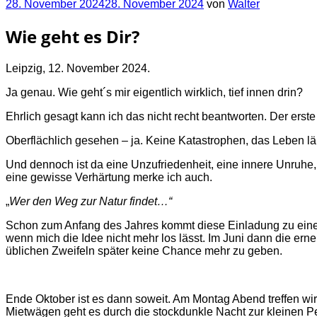
Veröffentlicht
28. November 2024
28. November 2024
von
Walter
am
Wie geht es Dir?
Leipzig, 12. November 2024.
Ja genau. Wie geht´s mir eigentlich wirklich, tief innen drin?
Ehrlich gesagt kann ich das nicht recht beantworten. Der erste
Oberflächlich gesehen – ja. Keine Katastrophen, das Leben lä
Und dennoch ist da eine Unzufriedenheit, eine innere Unruhe,
eine gewisse Verhärtung merke ich auch.
„
Wer den Weg zur Natur findet…“
Schon zum Anfang des Jahres kommt diese Einladung zu einer 
wenn mich die Idee nicht mehr los lässt. Im Juni dann die ern
üblichen Zweifeln später keine Chance mehr zu geben.
Ende Oktober ist es dann soweit. Am Montag Abend treffen wi
Mietwägen geht es durch die stockdunkle Nacht zur kleinen P