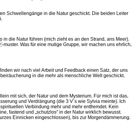
sten Schwellengänge in die Natur geschickt. Die beiden Leiter
i.
n die Natur führen (mich zieht es an den Strand, ans Meer).
-muster. Was für eine mutige Gruppe, wir machen uns ehrlich,
 finden wir nach viel Arbeit und Feedback einen Satz, der uns
lbeiräucherung in die mehr als menschliche Welt geschickt.
llein mit sich, der Natur und dem Mysterium. Für mich ist das,
sserung und Verdrängung (die 3 V´s wie Sylvia meinte). Ich
r spirituellen Verbindung mehr und mehr entfremdet. Kein
eine, fastend und „schutzlos“ in der Natur wirklich bewusst.
(kurzes Einnicken eingeschlossen), bis zur Morgendämmerung.