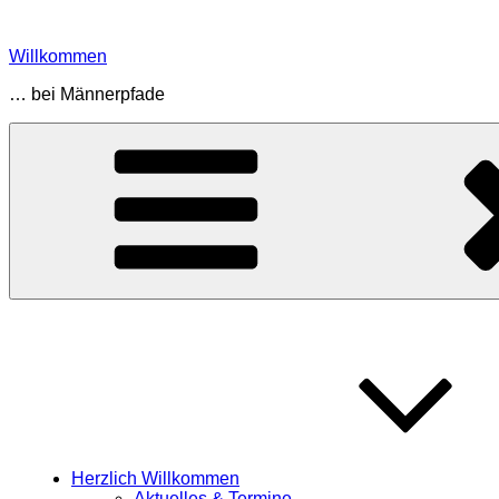
Zum
Inhalt
Willkommen
springen
… bei Männerpfade
Herzlich Willkommen
Aktuelles & Termine