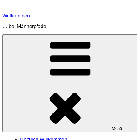
Zum
Inhalt
Willkommen
springen
… bei Männerpfade
Menü
Herzlich Willkommen