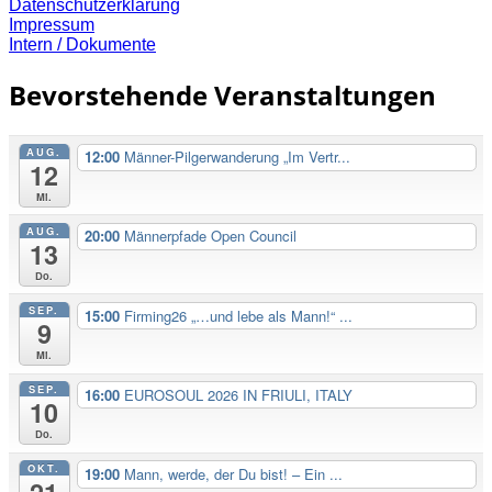
Datenschutzerklärung
Impressum
Intern / Dokumente
Bevorstehende Veranstaltungen
AUG.
12:00
Männer-Pilgerwanderung „Im Vertr...
12
Mi.
AUG.
20:00
Männerpfade Open Council
13
Do.
SEP.
15:00
Firming26 „…und lebe als Mann!“ ...
9
Mi.
SEP.
16:00
EUROSOUL 2026 IN FRIULI, ITALY
10
Do.
OKT.
19:00
Mann, werde, der Du bist! – Ein ...