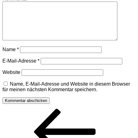
Name
*
E-Mail-Adresse
*
Website
Name, E-Mail-Adresse und Website in diesem Browser
für meinen nächsten Kommentar speichern.
Beitragsnavigation
Vorheriger
Beitrag