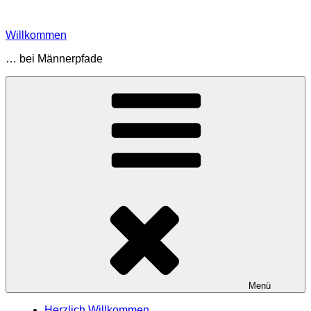
Zum
Inhalt
Willkommen
springen
… bei Männerpfade
Menü
Herzlich Willkommen