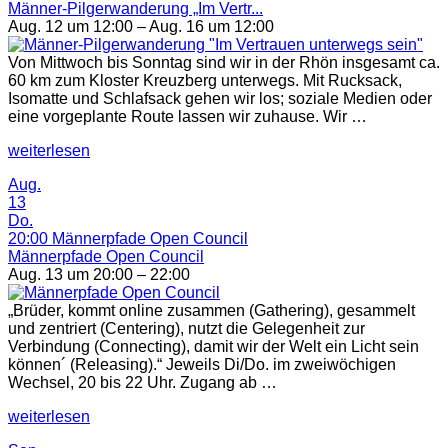
Männer-Pilgerwanderung „Im Vertr...
Aug. 12 um 12:00 – Aug. 16 um 12:00
Von Mittwoch bis Sonntag sind wir in der Rhön insgesamt ca.
60 km zum Kloster Kreuzberg unterwegs. Mit Rucksack,
Isomatte und Schlafsack gehen wir los; soziale Medien oder
eine vorgeplante Route lassen wir zuhause. Wir …
„Männer-
weiterlesen
Pilgerwanderung
Aug.
„Im
13
Vertrauen
Do.
unterwegs
20:00
Männerpfade Open Council
sein““
Männerpfade Open Council
Aug. 13 um 20:00 – 22:00
„Brüder, kommt online zusammen (Gathering), gesammelt
und zentriert (Centering), nutzt die Gelegenheit zur
Verbindung (Connecting), damit wir der Welt ein Licht sein
können´ (Releasing).“ Jeweils Di/Do. im zweiwöchigen
Wechsel, 20 bis 22 Uhr. Zugang ab …
„Männerpfade
weiterlesen
Open