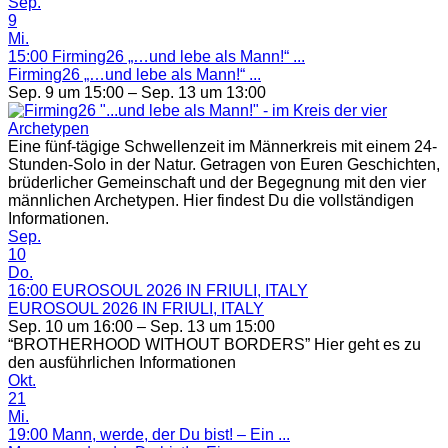
Sep.
Council“
9
Mi.
15:00
Firming26 „…und lebe als Mann!“ ...
Firming26 „…und lebe als Mann!“ ...
Sep. 9 um 15:00 – Sep. 13 um 13:00
Eine fünf-tägige Schwellenzeit im Männerkreis mit einem 24-
Stunden-Solo in der Natur. Getragen von Euren Geschichten,
brüderlicher Gemeinschaft und der Begegnung mit den vier
männlichen Archetypen. Hier findest Du die vollständigen
Informationen.
Sep.
10
Do.
16:00
EUROSOUL 2026 IN FRIULI, ITALY
EUROSOUL 2026 IN FRIULI, ITALY
Sep. 10 um 16:00 – Sep. 13 um 15:00
“BROTHERHOOD WITHOUT BORDERS” Hier geht es zu
den ausführlichen Informationen
Okt.
21
Mi.
19:00
Mann, werde, der Du bist! – Ein ...