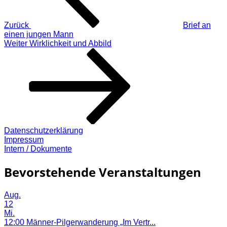
Zurück
Brief an
einen jungen Mann
Nächster
Weiter
Wirklichkeit und Abbild
Beitrag
Datenschutzerklärung
Impressum
Intern / Dokumente
Bevorstehende Veranstaltungen
Aug.
12
Mi.
12:00
Männer-Pilgerwanderung „Im Vertr...