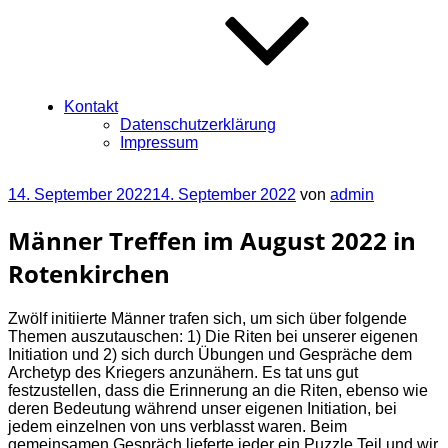
Kontakt
Datenschutzerklärung
Impressum
Veröffentlicht
14. September 2022
14. September 2022
von
admin
am
Männer Treffen im August 2022 in
Rotenkirchen
Zwölf initiierte Männer trafen sich, um sich über folgende
Themen auszutauschen: 1) Die Riten bei unserer eigenen
Initiation und 2) sich durch Übungen und Gespräche dem
Archetyp des Kriegers anzunähern. Es tat uns gut
festzustellen, dass die Erinnerung an die Riten, ebenso wie
deren Bedeutung während unser eigenen Initiation, bei
jedem einzelnen von uns verblasst waren. Beim
gemeinsamen Gespräch lieferte jeder ein Puzzle Teil und wir