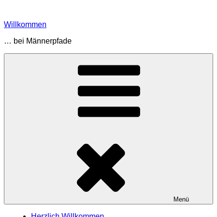
Zum
Inhalt
Willkommen
springen
… bei Männerpfade
Menü
Herzlich Willkommen