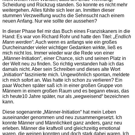
Scheidung und Rückzug standen. So konnte es nicht mehr
weitergehen. Alles fühlte sich leer an. Inmitten dieser
stummen Verzweiflung wuchs die Sehnsucht nach einem
neuen Anfang. Nur wie sollte der aussehen?
In dieser Phase fiel mir das Buch eines Franziskaners in die
Hand: Es war von Richard Rohr und hatte den Titel:
„Endlich
Mann werden“
. Auch wenn es anfangs wie ein großes
Durcheinander vieler wichtiger Gedanken wirkte, ließ es
mich nicht los. Immer wieder war die Rede von einer
„Männer-Initiation“, einer Chance, sich und seinen Platz in
der Welt neu zu finden. So richtig verstanden hab ich das
damals nicht. Aber sein Schreiben und dieses alte Wort
„Initiation“ faszinierte mich. Ungewöhnlich spontan, meldete
ich mich sofort an. Was hatte ich schon zu verlieren? Ein
paar Wochen später saß ich in einer großen Gruppe von
Männern in einem großen Raum und es begann etwas, das
ich heute10 Jahre später, nur als „wegweisend“ bezeichnen
kann.
Diese sogenannte „Männer-Initiation“ hat mein Leben
auseinander genommen und neu zusammengesetzt. Ich
konnte Männer und Männlichkeit ganz anders, ganz neu
erleben. Männer die kraftvoll und gleichzeitig emotional
waren, die weinen konnten und doch stark dabei waren. Ich