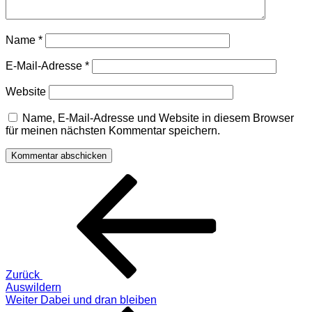
Name
*
E-Mail-Adresse
*
Website
Name, E-Mail-Adresse und Website in diesem Browser
für meinen nächsten Kommentar speichern.
Beitragsnavigation
Vorheriger
Beitrag
Zurück
Auswildern
Nächster
Weiter
Dabei und dran bleiben
Beitrag