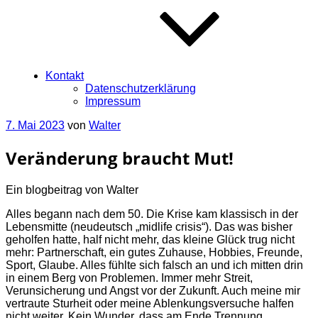
Kontakt
Datenschutzerklärung
Impressum
Veröffentlicht
7. Mai 2023
von
Walter
am
Veränderung braucht Mut!
Ein blogbeitrag von Walter
Alles begann nach dem 50. Die Krise kam klassisch in der
Lebensmitte (neudeutsch „midlife crisis“). Das was bisher
geholfen hatte, half nicht mehr, das kleine Glück trug nicht
mehr: Partnerschaft, ein gutes Zuhause, Hobbies, Freunde,
Sport, Glaube. Alles fühlte sich falsch an und ich mitten drin
in einem Berg von Problemen. Immer mehr Streit,
Verunsicherung und Angst vor der Zukunft. Auch meine mir
vertraute Sturheit oder meine Ablenkungsversuche halfen
nicht weiter. Kein Wunder, dass am Ende Trennung,