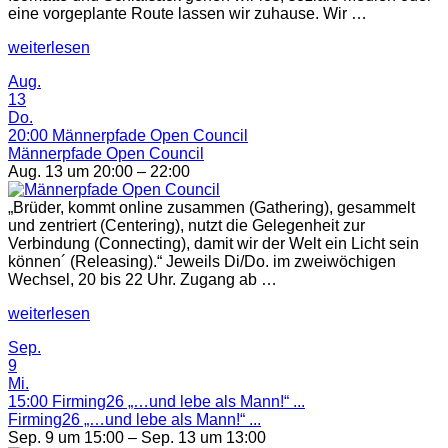
eine vorgeplante Route lassen wir zuhause. Wir …
„Männer-
weiterlesen
Pilgerwanderung
Aug.
„Im
13
Vertrauen
Do.
unterwegs
20:00
Männerpfade Open Council
sein““
Männerpfade Open Council
Aug. 13 um 20:00 – 22:00
„Brüder, kommt online zusammen (Gathering), gesammelt
und zentriert (Centering), nutzt die Gelegenheit zur
Verbindung (Connecting), damit wir der Welt ein Licht sein
können´ (Releasing).“ Jeweils Di/Do. im zweiwöchigen
Wechsel, 20 bis 22 Uhr. Zugang ab …
„Männerpfade
weiterlesen
Open
Sep.
Council“
9
Mi.
15:00
Firming26 „…und lebe als Mann!“ ...
Firming26 „…und lebe als Mann!“ ...
Sep. 9 um 15:00 – Sep. 13 um 13:00