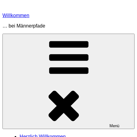
Zum
Inhalt
Willkommen
springen
… bei Männerpfade
Menü
Herzlich Willkommen