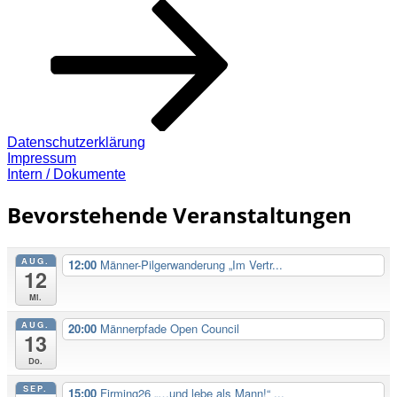
Beitrag
Datenschutzerklärung
Impressum
Intern / Dokumente
Bevorstehende Veranstaltungen
AUG.
12:00
Männer-Pilgerwanderung „Im Vertr...
12
Mi.
AUG.
20:00
Männerpfade Open Council
13
Do.
SEP.
15:00
Firming26 „…und lebe als Mann!“ ...