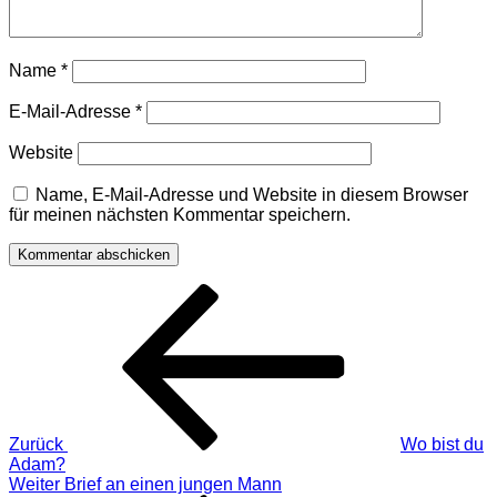
Name
*
E-Mail-Adresse
*
Website
Name, E-Mail-Adresse und Website in diesem Browser
für meinen nächsten Kommentar speichern.
Beitragsnavigation
Vorheriger
Beitrag
Zurück
Wo bist du
Adam?
Nächster
Weiter
Brief an einen jungen Mann